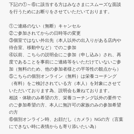
下記の①～⑥に該当する方はみなさまにスムーズな面談
を行うためにお断りをさせていただいております。
①ご連絡のない（無断）キャンセル
②ご参加されてからの日時等の変更
③個室ではない外出先（本人以外の出入りがある店内や
待合室、移動中など）でのご参加
④以前、こちらの説明会にご参加（申し込み）され、再
度であることを事前にご連絡等をいただけていないご参
加（無料のため、他の参加者様との平等性の観点から）
⑤こちらの個別オンライン（無料）は栄養コーチング
（有料）をご検討されている方（本人）を対象にさせて
いただいております為、説明会も兼ねております。
相談・体験のみ希望の方、栄養コーチング以外の要件で
のご参加希望の方、本人に無許可の家族のみの参加希望
の方
⑥個別オンライン時、お顔だし（カメラ）NGの方（言葉
にできない時に表情からも寄り添いたい為）