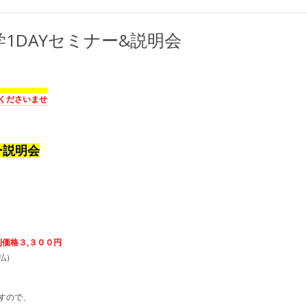
1DAYセミナー&説明会
くださいませ
ー説明会
別価格３
,
３００円
払）
すので、