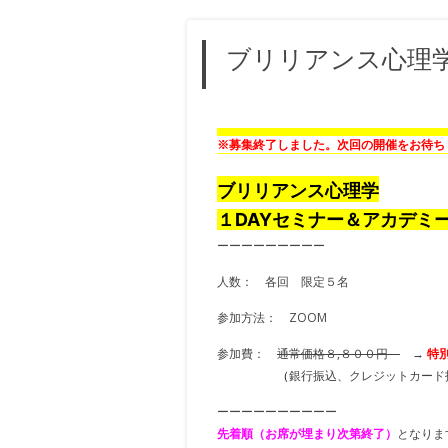
ブリリアンス心理学
※募集終了しました。次回の開催をお待ち
ブリリアンス心理学
１DAYセミナー＆アカデミ
ーーーーーーーーー
人数： 各回 限定５名
参加方法： ZOOM
参加費：
通常価格８,８００円
→
特
（
銀行振込
、
クレジットカード
ーーーーーーーーーー
先着順（お席が埋まり次第終了）
となりま