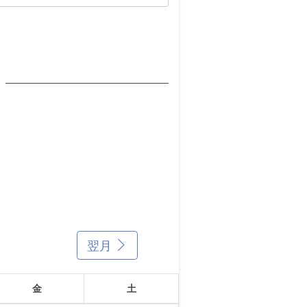
翌月
金
土